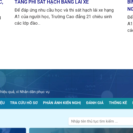
C,
TĂNG PHÍ SÁT HẠCH BẰNG LÁI XE
BI
NG
Để đáp ứng nhu cầu học và thi sát hạch lái xe hạng
A1 của người học, Trường Cao đẳng 21 chiêu sinh
g
Để
các lớp đào...
A1
các