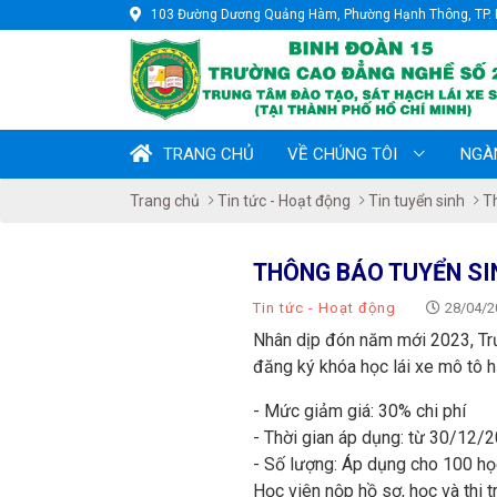
103 Đường Dương Quảng Hàm, Phường Hạnh Thông, TP. 
TRANG CHỦ
VỀ CHÚNG TÔI
NGÀ
Trang chủ
Tin tức - Hoạt động
Tin tuyển sinh
T
THÔNG BÁO TUYỂN SIN
Tin tức - Hoạt động
28/04/2
Nhân dịp đón năm mới 2023, Tr
đăng ký khóa học lái xe mô tô h
- Mức giảm giá: 30% chi phí
- Thời gian áp dụng: từ 30/12/
- Số lượng: Áp dụng cho 100 họ
Học viên nộp hồ sơ, học và thi t