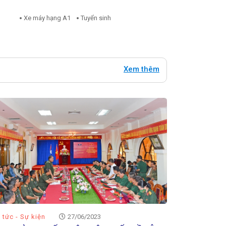
Xe máy hạng A1
Tuyển sinh
Xem thêm
n tức - Sự kiện
27/06/2023
Tin tức - Ho