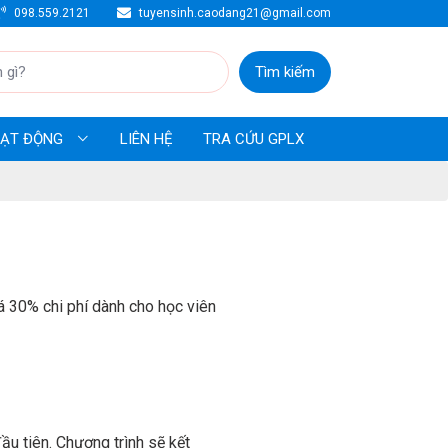
098.559.2121
tuyensinh.caodang21@gmail.com
Tìm kiếm
HOẠT ĐỘNG
LIÊN HỆ
TRA CỨU GPLX
 30% chi phí dành cho học viên
ầu tiên. Chương trình sẽ kết