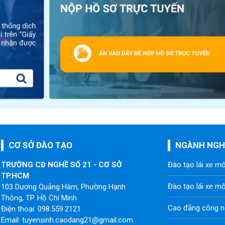
CƠ SỞ ĐÀO TẠO
NGÀNH NGH
TRƯỜNG CĐ NGHỀ SỐ 21 - CƠ SỞ
Đào tạo lái xe m
TP.HCM
Đào tạo lái xe m
103 Dương Quảng Hàm, Phường Hạnh
Thông, TP. Hồ Chí Minh
Cao đẳng công n
Điện thoại: 098.559.2121
Email: tuyensinh.caodang21@gmail.com