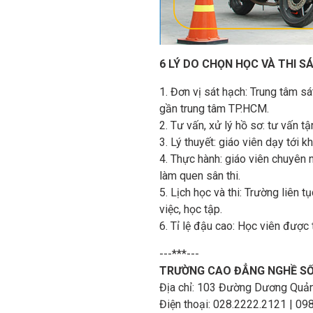
6 LÝ DO CHỌN HỌC VÀ THI S
1. Đơn vị sát hạch: Trung tâm 
gần trung tâm TP.HCM.
2. Tư vấn, xử lý hồ sơ: tư vấn t
3. Lý thuyết: giáo viên dạy tới 
4. Thực hành: giáo viên chuyên n
làm quen sân thi.
5. Lịch học và thi: Trường liên t
việc, học tập.
6. Tỉ lệ đậu cao: Học viên được t
---***---
TRƯỜNG CAO ĐẲNG NGHỀ SỐ 
Địa chỉ: 103 Đường Dương Quảng 
Điện thoại: 028.2222.2121 |