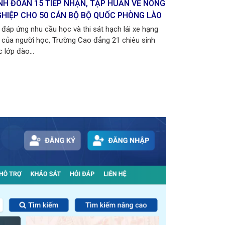
NH ĐOÀN 15 TIẾP NHẬN, TẬP HUẤN VỀ NÔNG
TỪ NGÀY 1/
HIỆP CHO 50 CÁN BỘ BỘ QUỐC PHÒNG LÀO
BẰNG LÁI 
 đáp ứng nhu cầu học và thi sát hạch lái xe hạng
Để đáp ứng nh
 của người học, Trường Cao đẳng 21 chiêu sinh
A1 của người
 lớp đào...
các lớp đào...