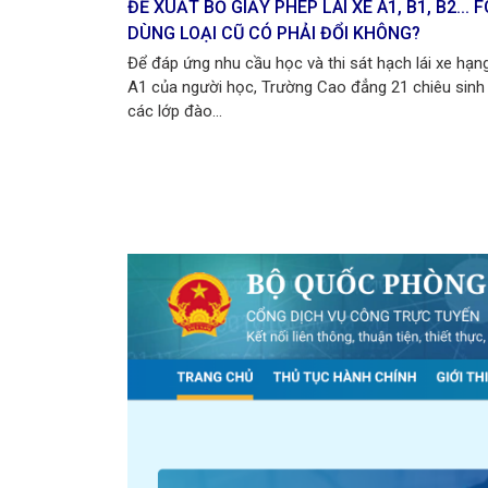
I ĐỂ
ĐỀ XUẤT BỎ GIẤY PHÉP LÁI XE A1, B1, B2... F
DÙNG LOẠI CŨ CÓ PHẢI ĐỔI KHÔNG?
lái xe hạng
Để đáp ứng nhu cầu học và thi sát hạch lái xe hạn
chiêu sinh
A1 của người học, Trường Cao đẳng 21 chiêu sinh
các lớp đào...