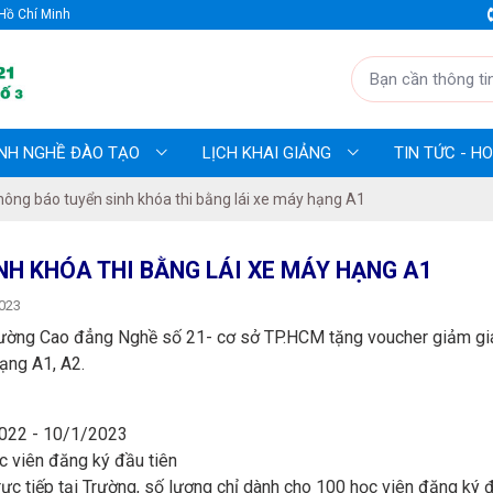
Hồ Chí Minh
NH NGHỀ ĐÀO TẠO
LỊCH KHAI GIẢNG
TIN TỨC - 
hông báo tuyển sinh khóa thi bằng lái xe máy hạng A1
H KHÓA THI BẰNG LÁI XE MÁY HẠNG A1
023
ường Cao đẳng Nghề số 21- cơ sở TP.HCM tặng voucher giảm giá
ạng A1, A2.
2022 - 10/1/2023
c viên đăng ký đầu tiên
rực tiếp tại Trường, số lượng chỉ dành cho 100 học viên đăng ký đ