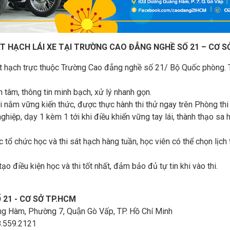
ÁT HẠCH LÁI XE TẠI TRƯỜNG CAO ĐẲNG NGHỀ SỐ 21 – CƠ S
sát hạch trực thuộc Trường Cao đẳng nghề số 21/ Bộ Quốc phòng. 
ận tâm, thông tin minh bạch, xử lý nhanh gọn.
khi nắm vững kiến thức, được thực hành thi thử ngay trên Phòng thi 
ghiệp, dạy 1 kèm 1 tới khi điều khiển vững tay lái, thành thạo sa 
ục tổ chức học và thi sát hạch hàng tuần, học viên có thể chọn lịch
ạo điều kiện học và thi tốt nhất, đảm bảo đủ tự tin khi vào thi.
21 - CƠ SỞ TP.HCM
Hàm, Phường 7, Quận Gò Vấp, TP. Hồ Chí Minh
 098.559.2121