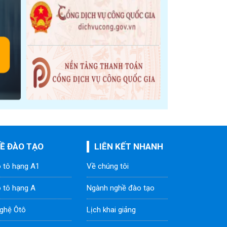
Ề ĐÀO TẠO
LIÊN KẾT NHANH
ô tô hạng A1
Về chúng tôi
ô tô hạng A
Ngành nghề đào tạo
ghệ Ôtô
Lịch khai giảng