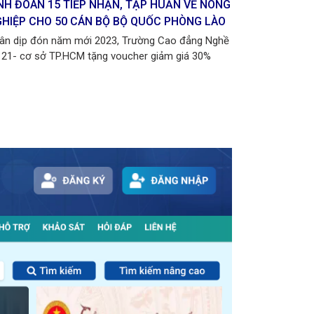
NH ĐOÀN 15 TIẾP NHẬN, TẬP HUẤN VỀ NÔNG
TỪ NGÀY 1/
HIỆP CHO 50 CÁN BỘ BỘ QUỐC PHÒNG LÀO
BẰNG LÁI 
ân dịp đón năm mới 2023, Trường Cao đẳng Nghề
Nhân dịp đó
 21- cơ sở TP.HCM tặng voucher giảm giá 30%
số 21- cơ sở