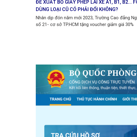
I ĐỂ
ĐỀ XUẤT BỎ GIẤY PHÉP LÁI XE A1, B1, B2... F
DÙNG LOẠI CŨ CÓ PHẢI ĐỔI KHÔNG?
ao đẳng Nghề
Nhân dịp đón năm mới 2023, Trường Cao đẳng N
m giá 30%
số 21- cơ sở TP.HCM tặng voucher giảm giá 30%