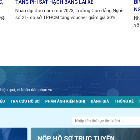
C,
TĂNG PHÍ SÁT HẠCH BẰNG LÁI XE
BI
NG
Nhân dịp đón năm mới 2023, Trường Cao đẳng Nghề
số 21- cơ sở TP.HCM tặng voucher giảm giá 30%
ghề
Nh
số