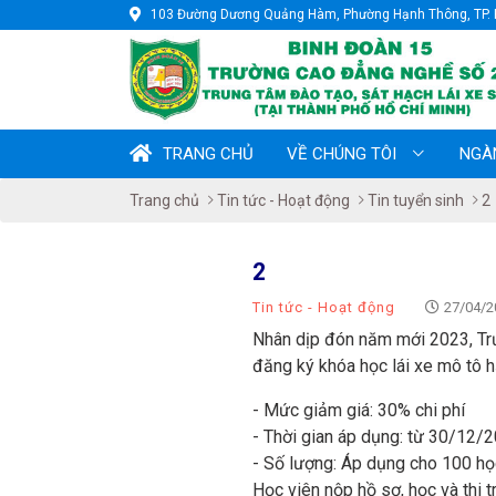
103 Đường Dương Quảng Hàm, Phường Hạnh Thông, TP. 
TRANG CHỦ
VỀ CHÚNG TÔI
NGÀ
Trang chủ
Tin tức - Hoạt động
Tin tuyển sinh
2
2
Tin tức - Hoạt động
27/04/2
Nhân dịp đón năm mới 2023, Tr
đăng ký khóa học lái xe mô tô h
- Mức giảm giá: 30% chi phí
- Thời gian áp dụng: từ 30/12/
- Số lượng: Áp dụng cho 100 họ
Học viên nộp hồ sơ, học và thi t