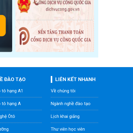
Ề ĐÀO TẠO
LIÊN KẾT NHANH
ô tô hạng A1
Về chúng tôi
ô tô hạng A
Ngành nghề đào tạo
ghệ Ôtô
Lịch khai giảng
ưỡng
Thư viên học viên