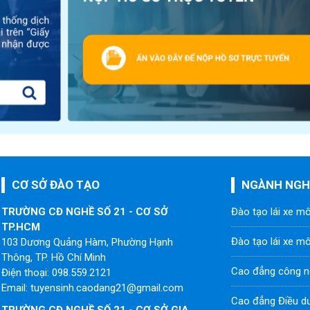
CƠ SỞ ĐÀO TẠO
NGÀNH NGH
TRƯỜNG CĐ NGHỀ SỐ 21 - CƠ SỞ
Đào tạo lái xe m
TP.HCM
Đào tạo lái xe m
103 Dương Quảng Hàm, Phường Hạnh
Thông, TP. Hồ Chí Minh
Cao đẳng công n
Điện thoại: 098.559.2121
Email: tuyensinh.caodang21@gmail.com
Cao đẳng Điều d