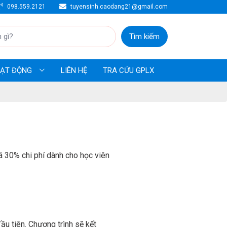
098.559.2121
tuyensinh.caodang21@gmail.com
Tìm kiếm
HOẠT ĐỘNG
LIÊN HỆ
TRA CỨU GPLX
 30% chi phí dành cho học viên
ầu tiên. Chương trình sẽ kết