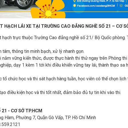
ÁT HẠCH LÁI XE TẠI TRƯỜNG CAO ĐẲNG NGHỀ SỐ 21 – CƠ S
sát hạch trực thuộc Trường Cao đẳng nghề số 21/ Bộ Quốc phòng. 
ận tâm, thông tin minh bạch, xử lý nhanh gọn.
khi nắm vững kiến thức, được thực hành thi thử ngay trên Phòng thi 
ghiệp, dạy 1 kèm 1 tới khi điều khiển vững tay lái, thành thạo sa 
ục tổ chức học và thi sát hạch hàng tuần, học viên có thể chọn lịch
ạo điều kiện học và thi tốt nhất, đảm bảo đủ tự tin khi vào thi.
21 - CƠ SỞ TP.HCM
Hàm, Phường 7, Quận Gò Vấp, TP. Hồ Chí Minh
 098.559.2121