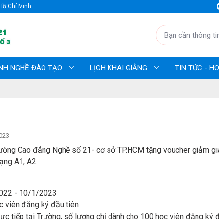
Hồ Chí Minh
NH NGHỀ ĐÀO TẠO
LỊCH KHAI GIẢNG
TIN TỨC - 
023
ường Cao đẳng Nghề số 21- cơ sở TP.HCM tặng voucher giảm giá
ạng A1, A2.
2022 - 10/1/2023
c viên đăng ký đầu tiên
rực tiếp tại Trường, số lượng chỉ dành cho 100 học viên đăng ký đ