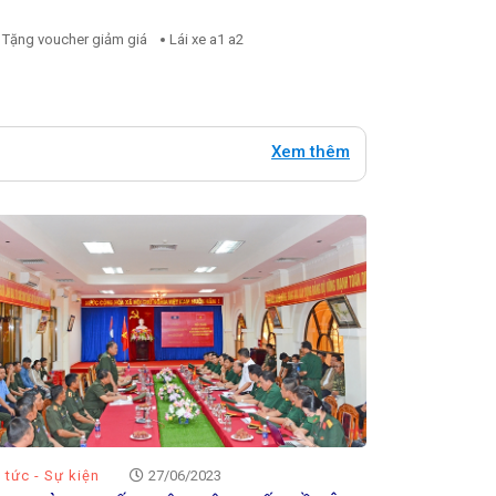
Tặng voucher giảm giá
Lái xe a1 a2
Xem thêm
n tức - Sự kiện
27/06/2023
Tin tức - Ho