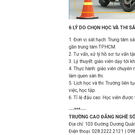
6 LÝ DO CHỌN HỌC VÀ THI S
1. Đơn vị sát hạch: Trung tâm 
gần trung tâm TP.HCM.
2. Tư vấn, xử lý hồ sơ: tư vấn t
3. Lý thuyết: giáo viên dạy tới 
4. Thực hành: giáo viên chuyên n
làm quen sân thi.
5. Lịch học và thi: Trường liên t
việc, học tập.
6. Tỉ lệ đậu cao: Học viên được t
---***---
TRƯỜNG CAO ĐẲNG NGHỀ SỐ 
Địa chỉ: 103 Đường Dương Quảng 
Điện thoại: 028.2222.2121 |