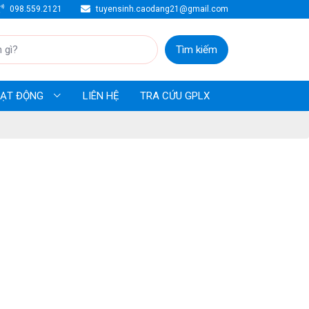
098.559.2121
tuyensinh.caodang21@gmail.com
Tìm kiếm
HOẠT ĐỘNG
LIÊN HỆ
TRA CỨU GPLX