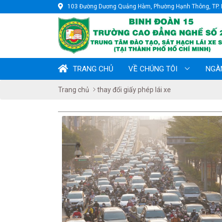
103 Đường Dương Quảng Hàm, Phường Hạnh Thông, TP. 
TRANG CHỦ
VỀ CHÚNG TÔI
NGÀ
Trang chủ
thay đổi giấy phép lái xe