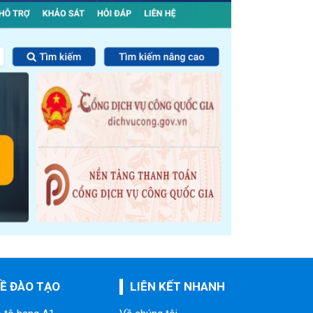
Ề ĐÀO TẠO
LIÊN KẾT NHANH