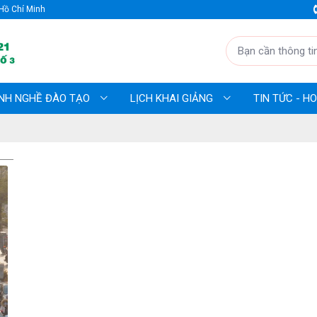
Hồ Chí Minh
NH NGHỀ ĐÀO TẠO
LỊCH KHAI GIẢNG
TIN TỨC - 