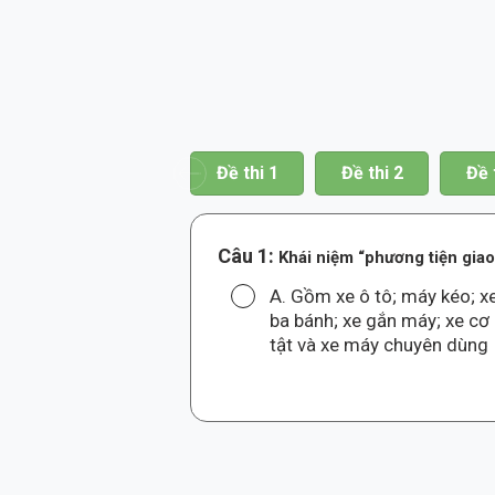
hi 17
Đề thi 18
Đề thi 1
Đề thi 2
Đề 
Câu 1:
Khái niệm “phương tiện giao
A. Gồm xe ô tô; máy kéo; x
ba bánh; xe gắn máy; xe cơ
tật và xe máy chuyên dùng