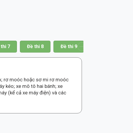
thi 7
Đề thi 8
Đề thi 9
Đề thi 10
Đề
o; rơ moóc hoặc sơ mi rơ moóc
áy kéo; xe mô tô hai bánh; xe
áy (kể cả xe máy điện) và các