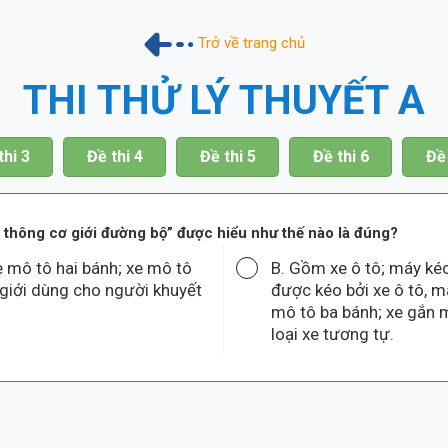
Trở về trang chủ
THI THỬ LÝ THUYẾT A
thi 3
Đề thi 4
Đề thi 5
Đề thi 6
Đề 
 thông cơ giới đường bộ” được hiểu như thế nào là đúng?
e mô tô hai bánh; xe mô tô
B. Gồm xe ô tô; máy ké
 giới dùng cho người khuyết
được kéo bởi xe ô tô, m
mô tô ba bánh; xe gắn m
loại xe tương tự.