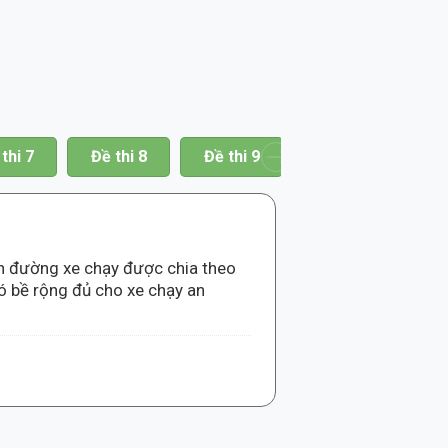
thi 7
Đề thi 8
Đề thi 9
Đề thi 10
Đề
n đường xe chạy được chia theo
ó bề rộng đủ cho xe chạy an