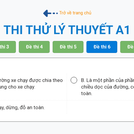
Trở về trang chủ
THI THỬ LÝ THUYẾT A1
thi 3
Đề thi 4
Đề thi 5
Đề thi 6
Đề 
ường xe chạy được chia theo
B. Là một phần của phầ
ụng cho xe chạy.
chiều dọc của đường, c
toàn.
y, dừng, đỗ an toàn.