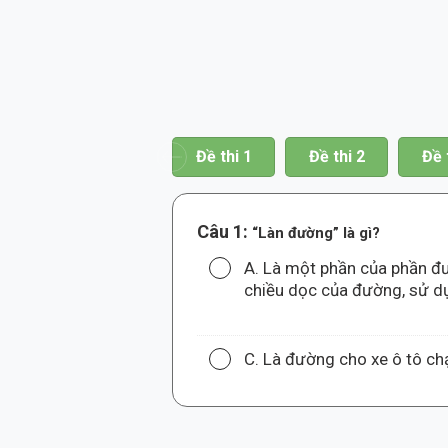
hi 19
Đề thi 20
Đề thi 1
Đề thi 2
Đề 
Câu 1:
“Làn đường” là gì?
A. Là một phần của phần đ
chiều dọc của đường, sử d
C. Là đường cho xe ô tô chạ