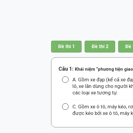
hi 19
Đề thi 20
Đề thi 1
Đề thi 2
Đề 
Câu 1:
Khái niệm “phương tiện gia
A. Gồm xe đạp (kể cả xe đạp
lô, xe lăn dùng cho người kh
các loại xe tương tự.
C. Gồm xe ô tô, máy kéo, 
được kéo bởi xe ô tô, máy 