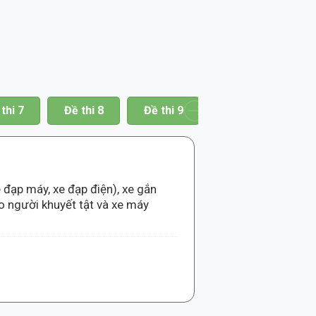
thi 7
Đề thi 8
Đề thi 9
Đề thi 10
Đề
 đạp máy, xe đạp điện), xe gắn
o người khuyết tật và xe máy