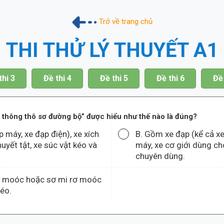
Trở về trang chủ
THI THỬ LÝ THUYẾT A1
thi 3
Đề thi 4
Đề thi 5
Đề thi 6
Đề 
o thông thô sơ đường bộ” được hiểu như thế nào là đúng?
 máy, xe đạp điện), xe xích
B. Gồm xe đạp (kể cả xe
uyết tật, xe súc vật kéo và
máy, xe cơ giới dùng ch
chuyên dùng.
rơ moóc hoặc sơ mi rơ moóc
kéo.